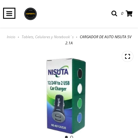
0
Inicio
-
Tablets, Celulares y Notebook´s
-
CARGADOR DE AUTO NISUTA 5V
2.1A